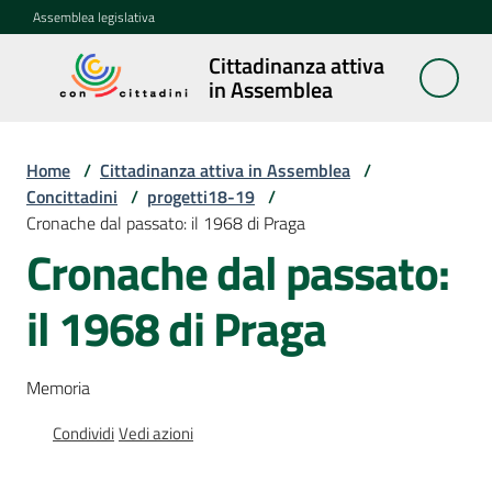
Vai al contenuto
Vai alla navigazione
Vai al footer
Assemblea legislativa
Cittadinanza attiva
Cittadinanza
in Assemblea
attiva in
Assemblea
Home
/
Cittadinanza attiva in Assemblea
/
Concittadini
/
progetti18-19
/
Cronache dal passato: il 1968 di Praga
Concittadini
Menu selezionato
Cronache dal passato:
Porte
il 1968 di Praga
aperte
in
Assemblea
Memoria
Mostre
Condividi
Vedi azioni
itineranti