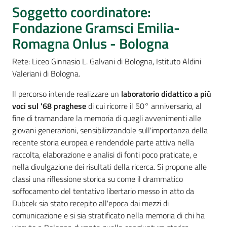
Percorsi
Soggetto coordinatore:
sulla
Fondazione Gramsci Emilia-
memoria
Romagna Onlus - Bologna
Rete: Liceo Ginnasio L. Galvani di Bologna, Istituto Aldini
Valeriani di Bologna.
Seguici
su
Il percorso intende realizzare un
laboratorio didattico a più
voci sul '68 praghese
di cui ricorre il 50° anniversario, al
fine di tramandare la memoria di quegli avvenimenti alle
giovani generazioni, sensibilizzandole sull'importanza della
recente storia europea e rendendole parte attiva nella
raccolta, elaborazione e analisi di fonti poco praticate, e
nella divulgazione dei risultati della ricerca. Si propone alle
classi una riflessione storica su come il drammatico
soffocamento del tentativo libertario messo in atto da
Dubcek sia stato recepito all'epoca dai mezzi di
Assemblea
comunicazione e si sia stratificato nella memoria di chi ha
legislativa