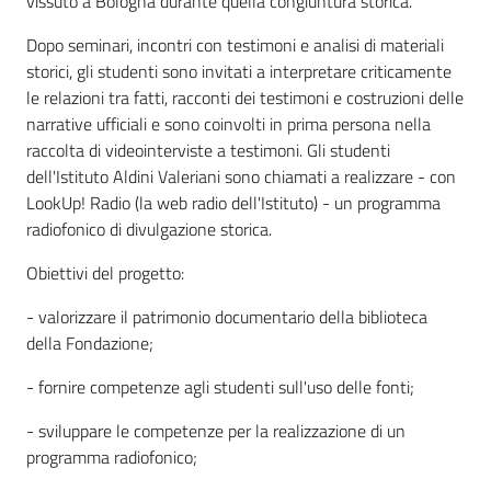
vissuto a Bologna durante quella congiuntura storica.
Assemblea
Dopo seminari, incontri con testimoni e analisi di materiali
storici, gli studenti sono invitati a interpretare criticamente
le relazioni tra fatti, racconti dei testimoni e costruzioni delle
Attività
narrative ufficiali e sono coinvolti in prima persona nella
raccolta di videointerviste a testimoni. Gli studenti
Argomenti
dell'Istituto Aldini Valeriani sono chiamati a realizzare - con
LookUp! Radio (la web radio dell'Istituto) - un programma
Per i media
radiofonico di divulgazione storica.
Obiettivi del progetto:
Per i cittadini
- valorizzare il patrimonio documentario della biblioteca
della Fondazione;
- fornire competenze agli studenti sull'uso delle fonti;
- sviluppare le competenze per la realizzazione di un
programma radiofonico;