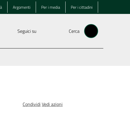
tà
Argomenti
Per i media
Per i cittadini
Seguici su
Cerca
Condividi
Vedi azioni