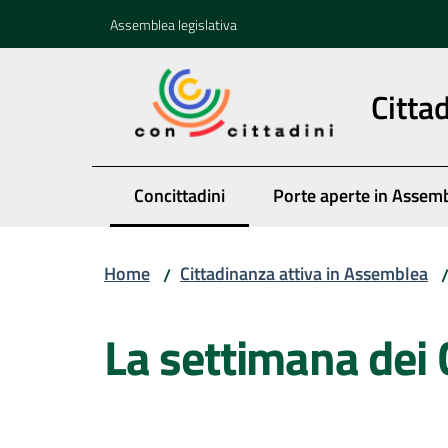
Vai al contenuto
Vai alla navigazione
Vai al footer
Assemblea legislativa
Citta
Concittadini
Porte aperte in Assem
Menu selezionato
Home
Cittadinanza attiva in Assemblea
/
Salta al contenuto
La settimana dei