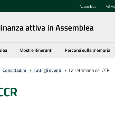
Assemblea
Attivi
dinanza attiva in Assemblea
blea
Mostre itineranti
Percorsi sulla memoria
Concittadini
Tutti gli eventi
La settimana dei CCR
/
/
/
 CCR