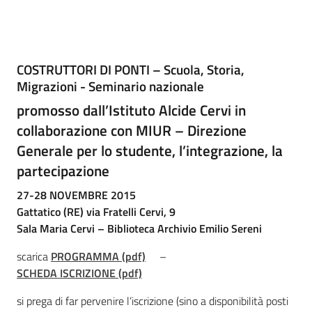
Percorsi
sulla
memoria
Cos'è
COSTRUTTORI DI PONTI – Scuola, Storia,
Migrazioni - Seminario nazionale
Seguici
promosso dall’Istituto Alcide Cervi in
su
collaborazione con
MIUR – Direzione
Generale per lo studente, l’integrazione, la
partecipazione
27-28 NOVEMBRE 2015
Gattatico (RE) via Fratelli Cervi, 9
Sala Maria Cervi – Biblioteca Archivio Emilio Sereni
scarica
PROGRAMMA (pdf)
–
SCHEDA ISCRIZIONE (pdf)
Assemblea
legislativa
si prega di far pervenire l’iscrizione (sino a disponibilità posti