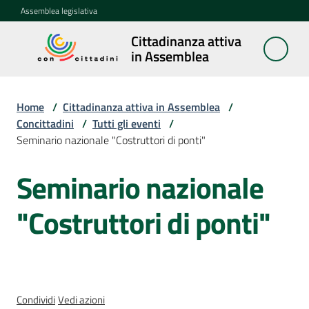
Vai al contenuto
Vai alla navigazione
Vai al footer
Assemblea legislativa
Cittadinanza attiva
Cittadinanza
in Assemblea
attiva in
Assemblea
Home
/
Cittadinanza attiva in Assemblea
/
Concittadini
/
Tutti gli eventi
/
Seminario nazionale "Costruttori di ponti"
Concittadini
Menu selezionato
Seminario nazionale
Salta al contenuto
Porte
aperte
"Costruttori di ponti"
in
Assemblea
Mostre
itineranti
Condividi
Vedi azioni