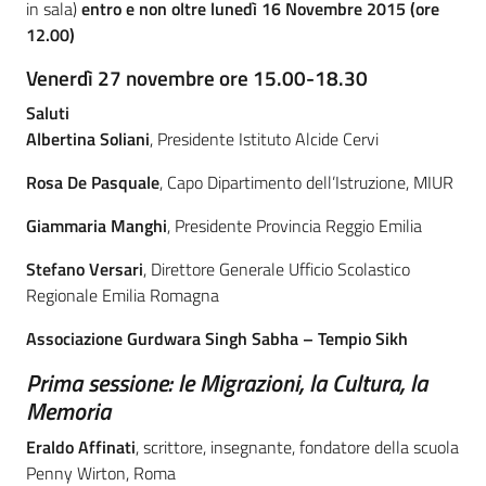
in sala)
entro e non oltre lunedì 16 Novembre 2015 (ore
12.00)
Assemblea
Venerdì 27 novembre ore 15.00-18.30
Attività
Saluti
Albertina Soliani
, Presidente Istituto Alcide Cervi
Argomenti
Rosa De Pasquale
, Capo Dipartimento dell’Istruzione, MIUR
Per i media
Giammaria Manghi
, Presidente Provincia Reggio Emilia
Stefano Versari
, Direttore Generale Ufficio Scolastico
Per i cittadini
Regionale Emilia Romagna
Associazione Gurdwara Singh Sabha – Tempio Sikh
Prima sessione: le Migrazioni, la Cultura, la
Memoria
Eraldo Affinati
, scrittore, insegnante, fondatore della scuola
Penny Wirton, Roma