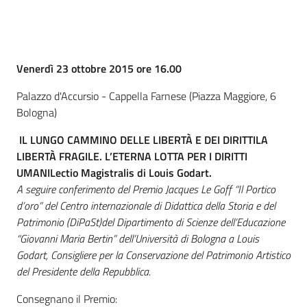
Percorsi
sulla
memoria
Cos'è
Venerdì 23 ottobre 2015 ore 16.00
Palazzo d'Accursio - Cappella Farnese (Piazza Maggiore, 6
Seguici
Bologna)
su
IL LUNGO CAMMINO DELLE LIBERTÀ E DEI DIRITTI
LA
LIBERTÀ FRAGILE. L’ETERNA LOTTA PER I DIRITTI
UMANI
Lectio Magistralis di Louis Godart.
A seguire conferimento del Premio Jacques Le Goff “Il Portico
d’oro” del Centro internazionale di Didattica della Storia e del
Patrimonio (DiPaSt)del Dipartimento di Scienze dell’Educazione
“Giovanni Maria Bertin” dell’Università di Bologna a Louis
Godart, Consigliere per la Conservazione del Patrimonio Artistico
del Presidente della Repubblica.
Assemblea
legislativa
Consegnano il Premio: