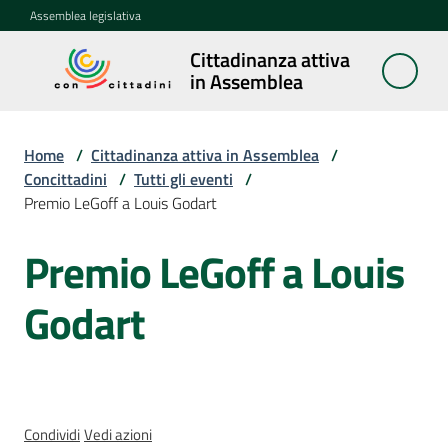
Vai al contenuto
Vai alla navigazione
Vai al footer
Assemblea legislativa
Cittadinanza attiva
Cittadinanza
in Assemblea
attiva in
Assemblea
Home
/
Cittadinanza attiva in Assemblea
/
Concittadini
/
Tutti gli eventi
/
Premio LeGoff a Louis Godart
Concittadini
Menu selezionato
Premio LeGoff a Louis
Salta al contenuto
Porte
aperte
Godart
in
Assemblea
Mostre
itineranti
Condividi
Vedi azioni