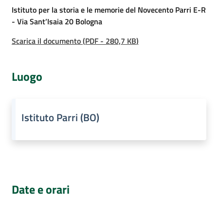
Istituto per la storia e le memorie del Novecento Parri E-R
Assemblea
- Via Sant’Isaia 20 Bologna
Scarica il documento
(
PDF
-
280,7 KB
)
Attività
Argomenti
Luogo
Per i media
Istituto Parri (BO)
Per i cittadini
Date e orari