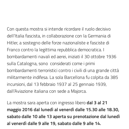
Percorsi
sulla
memoria
Cos'è
Con questa mostra si intende ricordare il ruolo decisivo
dell’Italia fascista, in collaborazione con la Germania di
Hitler, a sostegno delle forze nazionaliste e fasciste di
Seguici
Franco contro la legittima repubblica democratica. I
su
bombardamenti navali ed aerei, iniziati il 30 ottobre 1936
sulla Catalogna, sono considerati come i primi
bombardamenti terroristici contro i civili di una grande città
militarmente indifesa. La sola Barcellona fu colpita da 385
incursioni, dal 13 febbraio 1937 al 25 gennaio 1939,
dall’Aviazione italiana con sede a Majorca.
La mostra sara aperta con ingresso libero
dal 3 al 21
maggio 2016 dal lunedì al venerdì dalle 15.30 alle 18.30,
sabato dalle 10 alle 13 aperta su prenotazione dal lunedì
Assemblea
al venerdì dalle 9 alle 19, sabato dalle 9 alle 14.
legislativa