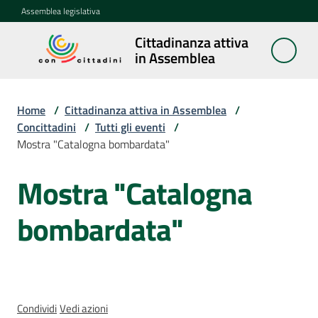
Vai al contenuto
Vai alla navigazione
Vai al footer
Assemblea legislativa
Cittadinanza attiva
Cittadinanza
in Assemblea
attiva in
Assemblea
Home
/
Cittadinanza attiva in Assemblea
/
Concittadini
/
Tutti gli eventi
/
Mostra "Catalogna bombardata"
Concittadini
Menu selezionato
Mostra "Catalogna
Salta al contenuto
Porte
aperte
bombardata"
in
Assemblea
Mostre
itineranti
Condividi
Vedi azioni