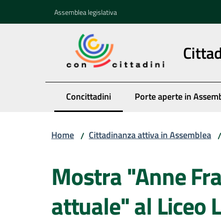
Vai al contenuto
Vai alla navigazione
Vai al footer
Assemblea legislativa
Citta
Concittadini
Porte aperte in Assem
Menu selezionato
Home
Cittadinanza attiva in Assemblea
/
Salta al contenuto
Mostra "Anne Fra
attuale" al Liceo 