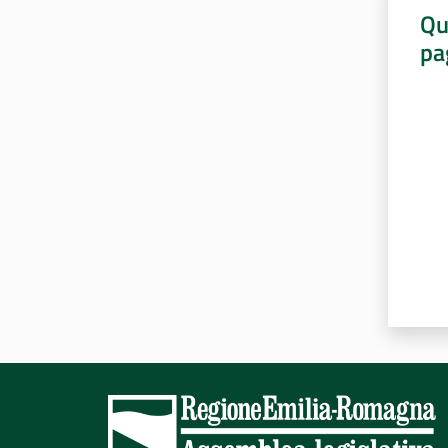
Qu
pa
Valut