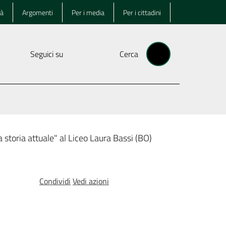
tà
Argomenti
Per i media
Per i cittadini
Seguici su
Cerca
storia attuale" al Liceo Laura Bassi (BO)
Condividi
Vedi azioni