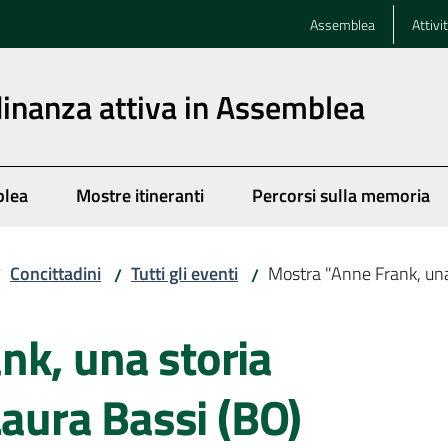
Assemblea
Attivi
dinanza attiva in Assemblea
blea
Mostre itineranti
Percorsi sulla memoria
Concittadini
Tutti gli eventi
Mostra "Anne Frank, una 
/
/
/
nk, una storia
Laura Bassi (BO)