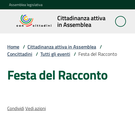
Vai al contenuto
Vai alla navigazione
Vai al footer
Assemblea legislativa
Cittadinanza attiva
Cittadinanza
in Assemblea
attiva in
Assemblea
Home
/
Cittadinanza attiva in Assemblea
/
Concittadini
/
Tutti gli eventi
/
Festa del Racconto
Concittadini
Menu selezionato
Festa del Racconto
Salta al contenuto
Porte
aperte
in
Assemblea
Condividi
Vedi azioni
Mostre
itineranti