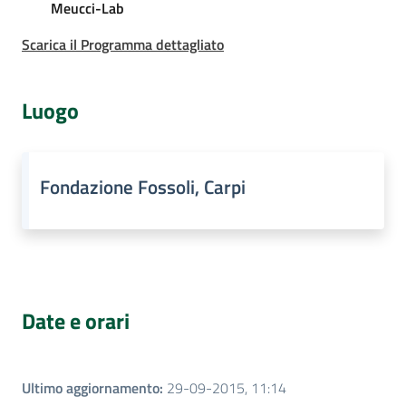
Meucci-Lab
Assemblea
Scarica il Programma dettagliato
Attività
Luogo
Argomenti
Per i media
Fondazione Fossoli, Carpi
Per i cittadini
Date e orari
Ultimo aggiornamento
:
29-09-2015, 11:14