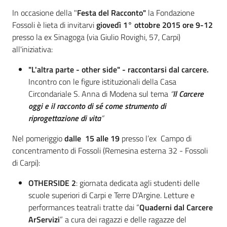
Percorsi
Cos'è
In occasione della "
Festa del Racconto"
la Fondazione
sulla
Fossoli è lieta di invitarvi
giovedì 1° ottobre 2015
ore 9-12
memoria
presso la ex Sinagoga (via Giulio Rovighi, 57, Carpi)
all'iniziativa:
"L'altra parte - other side"
- raccontarsi dal carcere.
Seguici
Incontro con le figure istituzionali della Casa
su
Circondariale S. Anna di Modena sul tema
“
Il Carcere
oggi e il racconto di sé come strumento di
riprogettazione di vita
”
Nel pomeriggio
dalle 15 alle 19
presso l’ex Campo di
concentramento di Fossoli (Remesina esterna 32 - Fossoli
di Carpi):
OTHERSIDE 2
: giornata dedicata agli studenti delle
scuole superiori di Carpi e Terre D’Argine. Letture e
performances teatrali tratte dai “
Assemblea
Quaderni dal Carcere
legislativa
ArServizi
” a cura dei ragazzi e delle ragazze del