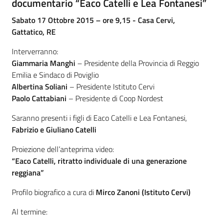
documentario “Eaco Catelli e Lea Fontanesi”
Assemblea
Sabato 17 Ottobre 2015 – ore 9,15 - Casa Cervi,
Gattatico, RE
Attività
Interverranno:
Giammaria Manghi
– Presidente della Provincia di Reggio
Argomenti
Emilia e Sindaco di Poviglio
Albertina Soliani
– Presidente Istituto Cervi
Per i media
Paolo Cattabiani
– Presidente di Coop Nordest
Saranno presenti i figli di Eaco Catelli e Lea Fontanesi,
Per i cittadini
Fabrizio e Giuliano Catelli
Proiezione dell’anteprima video:
“Eaco Catelli, ritratto individuale di una generazione
reggiana”
Profilo biografico a cura di
Mirco Zanoni (Istituto Cervi)
Al termine: