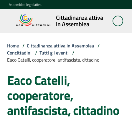
Vai al contenuto
Vai alla navigazione
Vai al footer
Assemblea legislativa
Cittadinanza attiva
Cittadinanza
in Assemblea
attiva in
Assemblea
Home
/
Cittadinanza attiva in Assemblea
/
Concittadini
/
Tutti gli eventi
/
Eaco Catelli, cooperatore, antifascista, cittadino
Concittadini
Menu selezionato
Eaco Catelli,
Salta al contenuto
Porte
aperte
cooperatore,
in
Assemblea
antifascista, cittadino
Mostre
itineranti