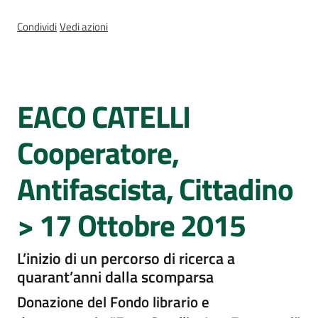
Percorsi
sulla
Condividi
Vedi azioni
memoria
EACO CATELLI
Cos'è
Seguici
su
Cooperatore,
Antifascista, Cittadino
> 17 Ottobre 2015
L’inizio di un percorso di ricerca a
quarant’anni dalla scomparsa
Assemblea
Donazione del Fondo librario e
legislativa