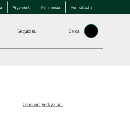
tà
Argomenti
Per i media
Per i cittadini
Seguici su
Cerca
Condividi
Vedi azioni