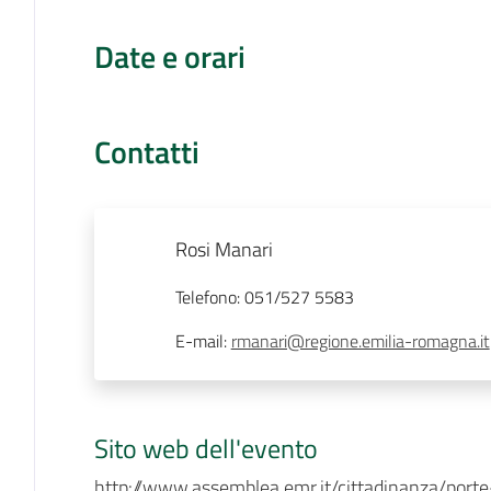
Date e orari
Contatti
Rosi Manari
Telefono
:
051/527 5583
E-mail
:
rmanari@regione.emilia-romagna.it
Sito web dell'evento
http://www.assemblea.emr.it/cittadinanza/porte