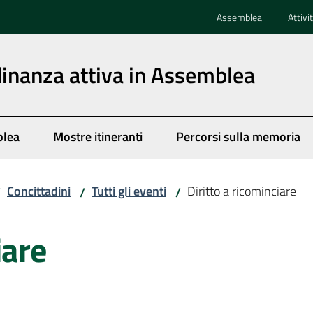
Assemblea
Attivi
dinanza attiva in Assemblea
blea
Mostre itineranti
Percorsi sulla memoria
Concittadini
Tutti gli eventi
Diritto a ricominciare
/
/
/
iare