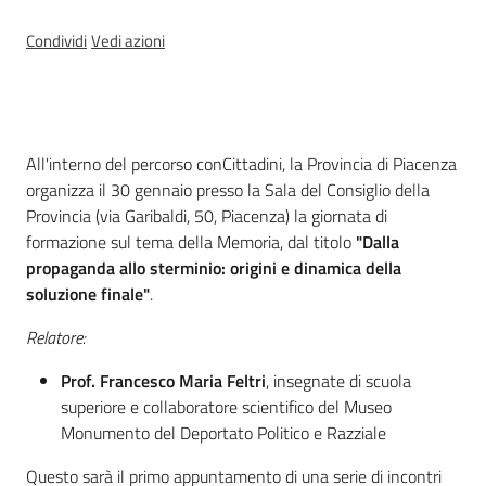
Percorsi
sulla
Condividi
Vedi azioni
memoria
Cos'è
Seguici
All'interno del percorso conCittadini, la Provincia di Piacenza
su
organizza il 30 gennaio presso la Sala del Consiglio della
Provincia (via Garibaldi, 50, Piacenza) la giornata di
formazione sul tema della Memoria, dal titolo
"Dalla
propaganda allo sterminio: origini e dinamica della
soluzione finale"
.
Relatore:
Prof. Francesco Maria Feltri
, insegnate di scuola
superiore e collaboratore scientifico del Museo
Monumento del Deportato Politico e Razziale
Assemblea
legislativa
Questo sarà il primo appuntamento di una serie di incontri