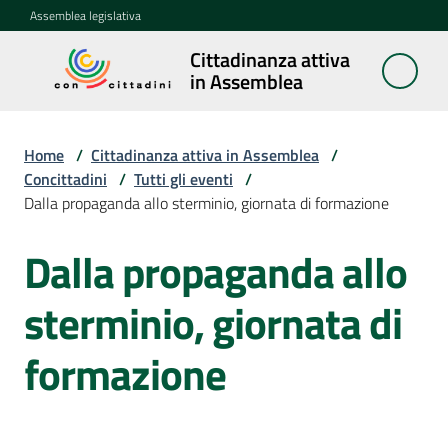
Vai al contenuto
Vai alla navigazione
Vai al footer
Assemblea legislativa
Cittadinanza attiva
Cittadinanza
in Assemblea
attiva in
Assemblea
Home
/
Cittadinanza attiva in Assemblea
/
Concittadini
/
Tutti gli eventi
/
Dalla propaganda allo sterminio, giornata di formazione
Concittadini
Menu selezionato
Dalla propaganda allo
Salta al contenuto
Porte
aperte
sterminio, giornata di
in
Assemblea
formazione
Mostre
itineranti