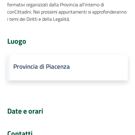
formativi organizzati dalla Provincia all'interno di
conCittadini. Nei prossimi appuntamenti si approfonderanno
Assemblea
i temi dei Diritti e della Legalità.
Attività
Luogo
Argomenti
Per i media
Provincia di Piacenza
Per i cittadini
Date e orari
Contatti