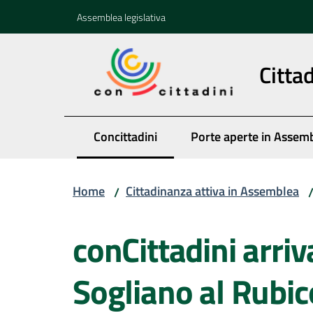
Vai al contenuto
Vai alla navigazione
Vai al footer
Assemblea legislativa
Citta
Concittadini
Porte aperte in Assem
Menu selezionato
Home
Cittadinanza attiva in Assemblea
/
Salta al contenuto
conCittadini arri
Sogliano al Rubi