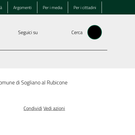
tà
Argomenti
Per i media
Per i cittadini
Seguici su
Cerca
Comune di Sogliano al Rubicone
Condividi
Vedi azioni