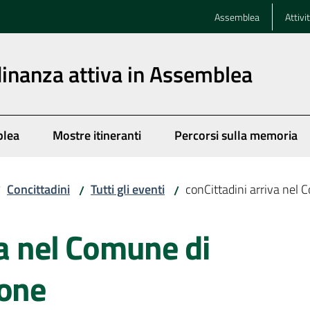
Assemblea
Attivi
dinanza attiva in Assemblea
blea
Mostre itineranti
Percorsi sulla memoria
Concittadini
Tutti gli eventi
conCittadini arriva nel 
/
/
/
va nel Comune di
cone