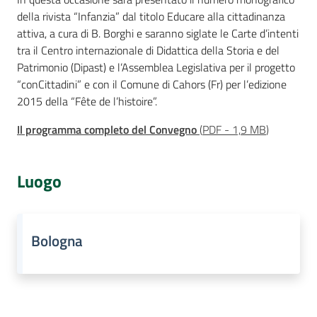
della rivista “Infanzia” dal titolo Educare alla cittadinanza
Assemblea
attiva, a cura di B. Borghi e saranno siglate le Carte d’intenti
tra il Centro internazionale di Didattica della Storia e del
Attività
Patrimonio (Dipast) e l’Assemblea Legislativa per il progetto
“conCittadini” e con il Comune di Cahors (Fr) per l’edizione
Argomenti
2015 della “Fête de l’histoire”.
Il programma completo del Convegno
(
PDF
-
1,9 MB
)
Per i media
Luogo
Per i cittadini
Bologna