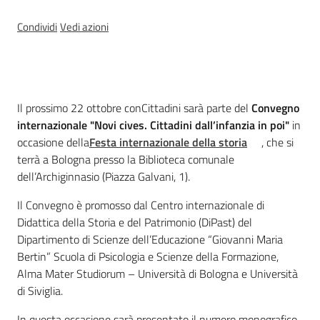
Percorsi
sulla
Condividi
Vedi azioni
memoria
Cos'è
Seguici
Il prossimo 22 ottobre conCittadini sarà parte del
Convegno
su
internazionale "Novi cives. Cittadini dall’infanzia in poi"
in
occasione della
Festa internazionale della storia
, che si
terrà a Bologna presso la Biblioteca comunale
dell’Archiginnasio (Piazza Galvani, 1).
Il Convegno è promosso dal Centro internazionale di
Didattica della Storia e del Patrimonio (DiPast) del
Dipartimento di Scienze dell’Educazione “Giovanni Maria
Bertin” Scuola di Psicologia e Scienze della Formazione,
Alma Mater Studiorum – Università di Bologna e Università
di Siviglia.
Assemblea
legislativa
In questa occasione sarà presentato il numero monografico