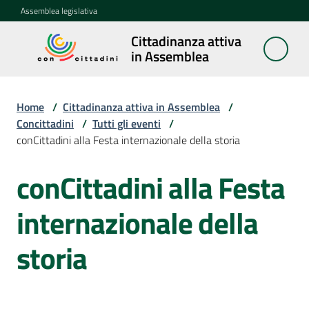
Vai al contenuto
Vai alla navigazione
Vai al footer
Assemblea legislativa
Cittadinanza attiva
Cittadinanza
in Assemblea
attiva in
Assemblea
Home
/
Cittadinanza attiva in Assemblea
/
Concittadini
/
Tutti gli eventi
/
conCittadini alla Festa internazionale della storia
Concittadini
Menu selezionato
conCittadini alla Festa
Salta al contenuto
Porte
aperte
internazionale della
in
Assemblea
storia
Mostre
itineranti