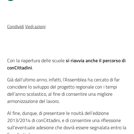
Percorsi
sulla
memoria
Condividi
Vedi azioni
Seguici
su
Cos'è
Con la riapertura delle scuole
si riavvia anche il percorso di
conCittadini
.
Già dall’ultimo anno, infatti, l'Assemblea ha cercato di far
coincidere lo sviluppo del progetto regionale con i tempi
dell’anno scolastico, al fine di consentire una migliore
armonizzazione del lavoro.
Al fine, dunque, di presentare le novità dell’edizione
2013/2014 di conCittadini, e di consentire una riflessione
Assemblea
sull’eventuale adesione che dovrà essere segnalata entro la
legislativa