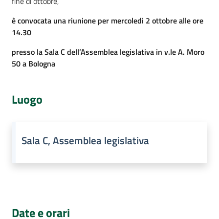
fine di ottobre,
Assemblea
è convocata una riunione per mercoledi 2 ottobre alle ore
14.30
Attività
presso la Sala C dell’Assemblea legislativa in v.le A. Moro
50 a Bologna
Argomenti
Per i media
Luogo
Per i cittadini
Sala C, Assemblea legislativa
Date e orari