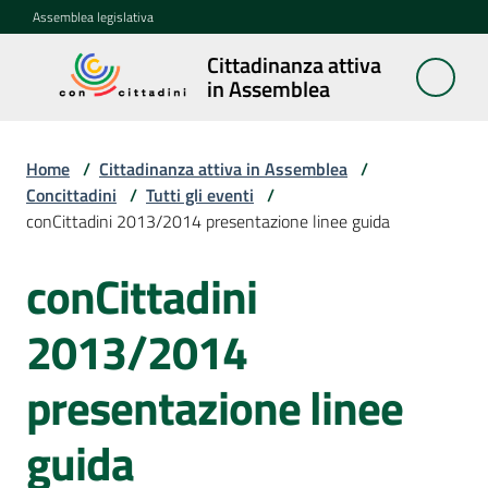
Vai al contenuto
Vai alla navigazione
Vai al footer
Assemblea legislativa
Cittadinanza attiva
Cittadinanza
in Assemblea
attiva in
Assemblea
Home
/
Cittadinanza attiva in Assemblea
/
Concittadini
/
Tutti gli eventi
/
conCittadini 2013/2014 presentazione linee guida
Concittadini
Menu selezionato
conCittadini
Salta al contenuto
Porte
aperte
2013/2014
in
Assemblea
presentazione linee
Mostre
guida
itineranti