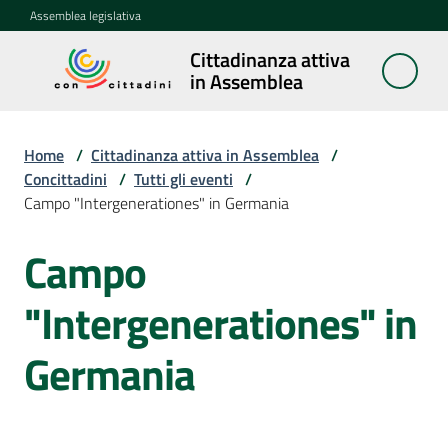
Vai al contenuto
Vai alla navigazione
Vai al footer
Assemblea legislativa
Cittadinanza attiva
Cittadinanza
in Assemblea
attiva in
Assemblea
Home
/
Cittadinanza attiva in Assemblea
/
Concittadini
/
Tutti gli eventi
/
Campo "Intergenerationes" in Germania
Concittadini
Menu selezionato
Campo
Salta al contenuto
Porte
aperte
"Intergenerationes" in
in
Assemblea
Germania
Mostre
itineranti