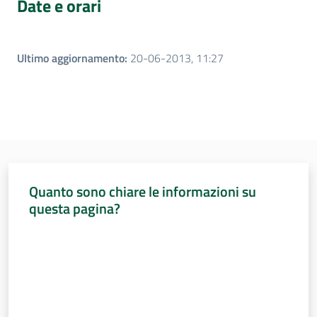
Date e orari
Assemblea
Ultimo aggiornamento
:
20-06-2013, 11:27
Attività
Argomenti
Per i media
Per i cittadini
Quanto sono chiare le informazioni su
questa pagina?
Valuta da 1 a 5 stelle