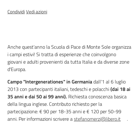
Percorsi
sulla
Condividi
Vedi azioni
memoria
Cos'è
Seguici
Anche quest'anno la Scuola di Pace di Monte Sole organizza
su
i campi estivi! Si tratta di esperienze che coinvolgono
giovani e adulti provenienti da tutta Italia e da diverse zone
d'Europa.
Campo "Intergenerationes" in Germania
dall'1 al 6 luglio
2013 con partecipanti italiani, tedeschi e polacchi
(dai 18 ai
35 anni e dai 50 ai 99 anni).
Richiesta conoscenza basica
della lingua inglese. Contributo richiesto per la
partecipazione: € 90 per 18-35 anni e € 120 per 50-99
anni. Per informazioni scrivere a
stefanomerzi@libero.it
.
Assemblea
legislativa