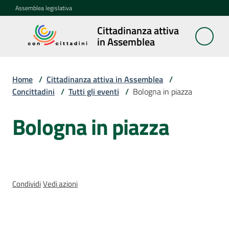
Vai al contenuto
Vai alla navigazione
Vai al footer
Assemblea legislativa
Cittadinanza attiva
Cittadinanza
in Assemblea
attiva in
Assemblea
Home
/
Cittadinanza attiva in Assemblea
/
Concittadini
/
Tutti gli eventi
/
Bologna in piazza
Concittadini
Menu selezionato
Bologna in piazza
Salta al contenuto
Porte
aperte
in
Assemblea
Condividi
Vedi azioni
Mostre
itineranti