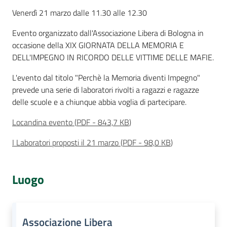
Percorsi
Cos'è
Venerdì 21 marzo dalle 11.30 alle 12.30
sulla
memoria
Evento organizzato dall'Associazione Libera di Bologna in
occasione della XIX GIORNATA DELLA MEMORIA E
DELL'IMPEGNO IN RICORDO DELLE VITTIME DELLE MAFIE.
Seguici
L'evento dal titolo "Perchè la Memoria diventi Impegno"
su
prevede una serie di laboratori rivolti a ragazzi e ragazze
delle scuole e a chiunque abbia voglia di partecipare.
Locandina evento
(
PDF
-
843,7 KB
)
I Laboratori proposti il 21 marzo
(
PDF
-
98,0 KB
)
Luogo
Assemblea
legislativa
Associazione Libera