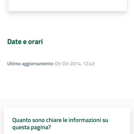
Assemblea
Attività
Date e orari
Argomenti
Per i media
Ultimo aggiornamento
:
05-03-2014, 12:43
Per i cittadini
Quanto sono chiare le informazioni su
questa pagina?