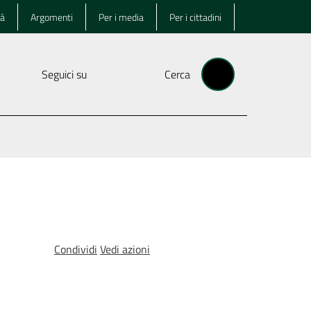
tà
Argomenti
Per i media
Per i cittadini
Seguici su
Cerca
Condividi
Vedi azioni