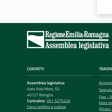
CONTATTI
TRASP
Assemblea legislativa
Amminis
Viale Aldo Moro, 50
Segnala 
40127 Bologna
Foia - A
Centralino
051 5275226
Note le
Cerca telefoni e indirizzi
Privacy 