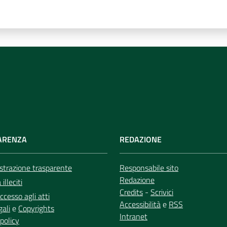
ARENZA
REDAZIONE
trazione trasparente
Responsabile sito
Redazione
illeciti
Credits
-
Scrivici
ccesso agli atti
Accessibilità
e
RSS
gali
e
Copyrights
Intranet
policy