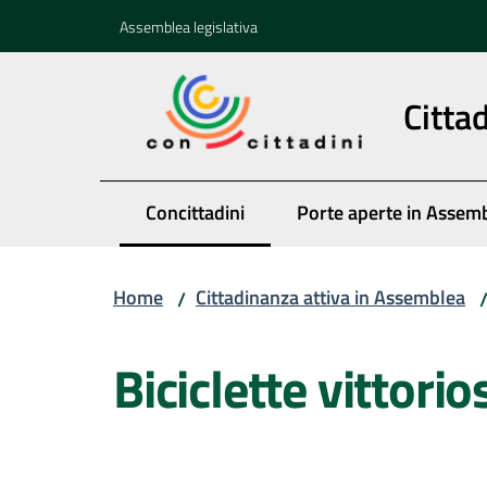
Vai al contenuto
Vai alla navigazione
Vai al footer
Assemblea legislativa
Citta
Concittadini
Porte aperte in Assem
Menu selezionato
Home
Cittadinanza attiva in Assemblea
/
Salta al contenuto
Biciclette vittorio