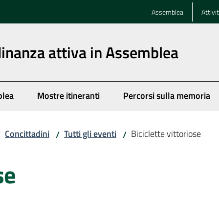
Assemblea
Attivi
dinanza attiva in Assemblea
blea
Mostre itineranti
Percorsi sulla memoria
Concittadini
Tutti gli eventi
Biciclette vittoriose
/
/
/
se