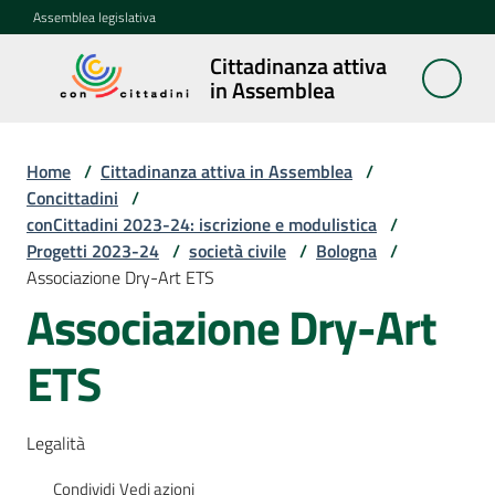
Vai al contenuto
Vai alla navigazione
Vai al footer
Assemblea legislativa
Cittadinanza attiva
Cittadinanza
in Assemblea
attiva in
Assemblea
Home
/
Cittadinanza attiva in Assemblea
/
Concittadini
/
conCittadini 2023-24: iscrizione e modulistica
/
Concittadini
Progetti 2023-24
Menu selezionato
/
società civile
/
Bologna
/
Associazione Dry-Art ETS
Porte
Associazione Dry-Art
aperte
in
ETS
Assemblea
Mostre
Legalità
itineranti
Condividi
Vedi azioni