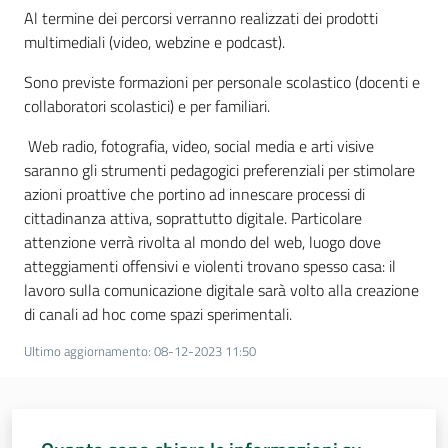
Al termine dei percorsi verranno realizzati dei prodotti
Assemblea
multimediali (video, webzine e podcast).
Sono previste formazioni per personale scolastico (docenti e
Attività
collaboratori scolastici) e per familiari.
Argomenti
Web radio, fotografia, video, social media e arti visive
saranno gli strumenti pedagogici preferenziali per stimolare
Per i media
azioni proattive che portino ad innescare processi di
cittadinanza attiva, soprattutto digitale. Particolare
attenzione verrà rivolta al mondo del web, luogo dove
Per i cittadini
atteggiamenti offensivi e violenti trovano spesso casa: il
lavoro sulla comunicazione digitale sarà volto alla creazione
di canali ad hoc come spazi sperimentali.
Ultimo aggiornamento
:
08-12-2023 11:50