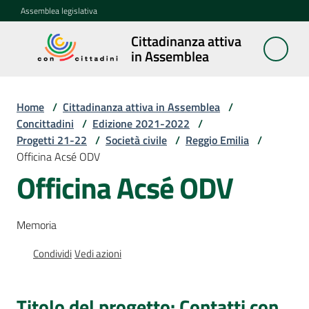
Vai al contenuto
Vai alla navigazione
Vai al footer
Assemblea legislativa
Cittadinanza attiva
Cittadinanza
in Assemblea
attiva in
Assemblea
Home
/
Cittadinanza attiva in Assemblea
/
Concittadini
/
Edizione 2021-2022
/
Progetti 21-22
/
Società civile
/
Reggio Emilia
/
Concittadini
Officina Acsé ODV
Menu selezionato
Officina Acsé ODV
Porte
aperte
in
Memoria
Assemblea
Condividi
Vedi azioni
Mostre
itineranti
Titolo del progetto: Contatti con