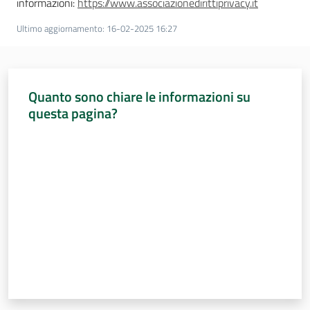
informazioni:
https://www.associazionedirittiprivacy.it
Assemblea
Ultimo aggiornamento
:
16-02-2025 16:27
Attività
Quanto sono chiare le informazioni su
Argomenti
questa pagina?
Per i media
Valuta da 1 a 5 stelle
Per i cittadini