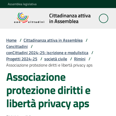
Vai al contenuto
Vai alla navigazione
Vai al footer
Assemblea legislativa
Cittadinanza attiva
Cittadinanza
in Assemblea
attiva in
Assemblea
Home
/
Cittadinanza attiva in Assemblea
/
Concittadini
/
conCittadini 2024-25: iscrizione e modulistica
/
Concittadini
Progetti 2024-25
Menu selezionato
/
società civile
/
Rimini
/
Associazione protezione diritti e libertà privacy aps
Porte
Associazione
aperte
in
protezione diritti e
Assemblea
libertà privacy aps
Mostre
itineranti