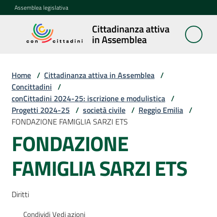
Vai al contenuto
Vai alla navigazione
Vai al footer
Assemblea legislativa
Cittadinanza attiva
Cittadinanza
in Assemblea
attiva in
Assemblea
Home
/
Cittadinanza attiva in Assemblea
/
Concittadini
/
conCittadini 2024-25: iscrizione e modulistica
/
Concittadini
Progetti 2024-25
Menu selezionato
/
società civile
/
Reggio Emilia
/
FONDAZIONE FAMIGLIA SARZI ETS
Porte
FONDAZIONE
aperte
in
FAMIGLIA SARZI ETS
Assemblea
Mostre
Diritti
itineranti
Condividi
Vedi azioni