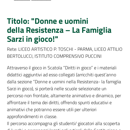
Percorsi
sulla
memoria
Titolo: "Donne e uomini
della Resistenza – La Famiglia
Sarzi in gioco!"
Seguici
Rete: LICEO ARTISTICO P. TOSCHI - PARMA, LICEO ATTILIO
su
BERTOLUCCI, ISTITUTO COMPRENSIVO PUCCINI
Attraverso il gioco in Scatola “Diritti in gioco” e i materiali
didattici aggiuntivi ad esso collegati (arricchiti quest’anno
dalla sezione “Donne e uomini nella Resistenza- la famiglia
Sarzi in gioco), si porterà nelle scuole selezionate un
percorso non frontale, altamente animativo e dinamico, per
affrontare il tema dei diritti, offrendo spunti educativi e
animativi che potranno essere utili per ulteriori
approfondimenti in classe.
Assemblea
Il percorso accompagna gli studenti/ giocatori alla scoperta
legislativa