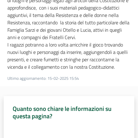
di luoghi e personaggi legati agli articoli della Costituzione e
approfondisce, con i suoi materiali pedagogico-didattici
Assemblea
aggiuntivi, il tema della Resistenza e delle donne nella
Resistenza, raccontando la storia del tutto particolare della
Attività
Famiglia Sarzi e dei giovani Otello e Lucia, attivi in quegli
anni e compagni dei Fratelli Cervi.
Argomenti
I ragazzi potranno a loro volta arricchire il gioco trovando
nuovi luoghi e personaggi da inserire, aggiungendoli a quelli
Per i media
presenti, e creare fumetti e stringhe per raccontarne la
vicenda e il collegamento con la nostra Costituzione.
Ultimo aggiornamento
:
15-02-2025 15:54
Per i cittadini
Quanto sono chiare le informazioni su
questa pagina?
Valuta da 1 a 5 stelle