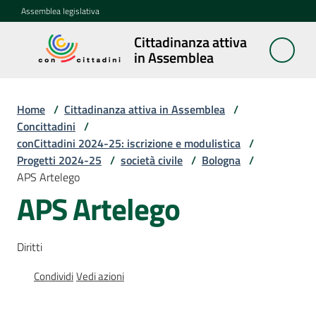
Vai al contenuto
Vai alla navigazione
Vai al footer
Assemblea legislativa
Cittadinanza attiva
Cittadinanza
in Assemblea
attiva in
Assemblea
Home
/
Cittadinanza attiva in Assemblea
/
Concittadini
/
conCittadini 2024-25: iscrizione e modulistica
/
Concittadini
Progetti 2024-25
Menu selezionato
/
società civile
/
Bologna
/
APS Artelego
Porte
APS Artelego
aperte
in
Assemblea
Diritti
Mostre
Condividi
Vedi azioni
itineranti