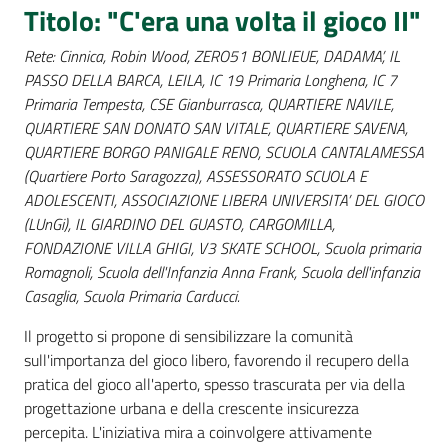
Titolo: "C'era una volta il gioco II"
Percorsi
sulla
Rete: Cinnica, Robin Wood, ZERO51 BONLIEUE, DADAMA’, IL
memoria
PASSO DELLA BARCA, LEILA, IC 19 Primaria Longhena, IC 7
Primaria Tempesta, CSE Gianburrasca, QUARTIERE NAVILE,
QUARTIERE SAN DONATO SAN VITALE, QUARTIERE SAVENA,
Seguici
QUARTIERE BORGO PANIGALE RENO, SCUOLA CANTALAMESSA
su
(Quartiere Porto Saragozza), ASSESSORATO SCUOLA E
ADOLESCENTI, ASSOCIAZIONE LIBERA UNIVERSITA’ DEL GIOCO
(LUnGi), IL GIARDINO DEL GUASTO, CARGOMILLA,
FONDAZIONE VILLA GHIGI, V3 SKATE SCHOOL, Scuola primaria
Romagnoli, Scuola dell'Infanzia Anna Frank, Scuola dell'infanzia
Casaglia, Scuola Primaria Carducci.
Il progetto si propone di sensibilizzare la comunità
sull'importanza del gioco libero, favorendo il recupero della
pratica del gioco all'aperto, spesso trascurata per via della
progettazione urbana e della crescente insicurezza
Assemblea
legislativa
percepita. L'iniziativa mira a coinvolgere attivamente