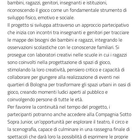
bambini, ragazzi, genitori, insegnanti e istituzioni,
riconoscendo il gioco come un fondamentale strumento di
Assemblea
sviluppo fisico, emotivo e sociale.
Il progetto si sviluppa attraverso un approccio partecipativo
Attività
che inizia con incontri tra insegnanti e genitori per tracciare
le mappe dei bisogni dei bambini e ragazzi, integrando le
Argomenti
osservazioni scolastiche con le conoscenze familiari. Si
prosegue con laboratori creativi nelle scuole in cui i ragazzi
Per i media
sono coinvolti nella progettazione di spazi di gioco,
stimolando la loro creatività, pensiero critico e capacità di
collaborare per giungere alla realizzazione di eventi nei
Per i cittadini
quartieri di Bologna per trasformare gli spazi urbani in oasi di
gioco, creando momenti ludici aperti al pubblico e
coinvolgendo persone di tutte le età.
Per favorire la continuità nel tempo del progetto, i
partecipanti potranno anche accedere alla Compagnia Sotto
Sopra Junior, un’opportunità per esplorare il teatro, il circo e
la scenografia, capace di culminare in una rassegna finale di
spettacoli che darà loro la possibilità di esprimere le proprie