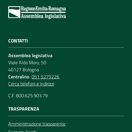
Assemblea
Attività
CONTATTI
Argomenti
Assemblea legislativa
Per i media
Viale Aldo Moro, 50
40127 Bologna
Centralino
051 5275226
Per i cittadini
Cerca telefoni e indirizzi
C.F. 800.625.903.79
TRASPARENZA
Amministrazione trasparente