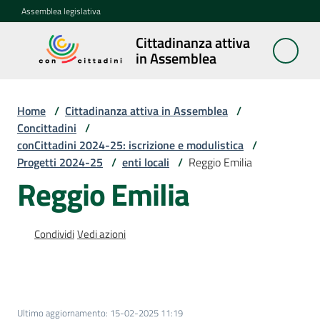
Vai al contenuto
Vai alla navigazione
Vai al footer
Assemblea legislativa
Cittadinanza attiva
Cittadinanza
in Assemblea
attiva in
Assemblea
Home
/
Cittadinanza attiva in Assemblea
/
Concittadini
/
conCittadini 2024-25: iscrizione e modulistica
/
Concittadini
Progetti 2024-25
Menu selezionato
/
enti locali
/
Reggio Emilia
Reggio Emilia
Porte
aperte
in
Condividi
Vedi azioni
Assemblea
Mostre
itineranti
Ultimo aggiornamento
:
15-02-2025 11:19