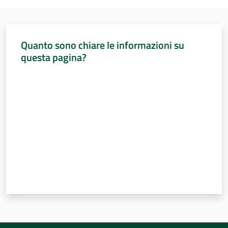
Percorsi
sulla
memoria
Quanto sono chiare le informazioni su
questa pagina?
Valuta da 1 a 5 stelle
Seguici
su
Assemblea
legislativa