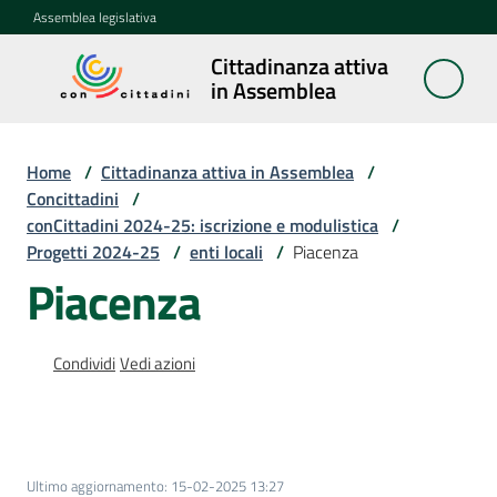
Vai al contenuto
Vai alla navigazione
Vai al footer
Assemblea legislativa
Cittadinanza attiva
Cittadinanza
in Assemblea
attiva in
Assemblea
Home
/
Cittadinanza attiva in Assemblea
/
Concittadini
/
conCittadini 2024-25: iscrizione e modulistica
/
Concittadini
Progetti 2024-25
Menu selezionato
/
enti locali
/
Piacenza
Piacenza
Porte
aperte
in
Condividi
Vedi azioni
Assemblea
Mostre
itineranti
Ultimo aggiornamento
:
15-02-2025 13:27