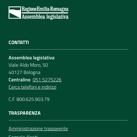
Assemblea
Attività
CONTATTI
Argomenti
Assemblea legislativa
Per i media
Viale Aldo Moro, 50
40127 Bologna
Centralino
051 5275226
Per i cittadini
Cerca telefoni e indirizzi
C.F. 800.625.903.79
TRASPARENZA
Amministrazione trasparente