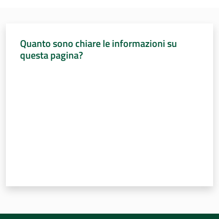
Percorsi
sulla
memoria
Quanto sono chiare le informazioni su
questa pagina?
Valuta da 1 a 5 stelle
Seguici
su
Assemblea
legislativa