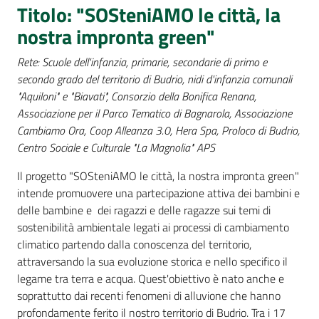
Titolo: "SOSteniAMO le città, la
Percorsi
sulla
nostra impronta green"
memoria
Rete: Scuole dell'infanzia, primarie, secondarie di primo e
secondo grado del territorio di Budrio, nidi d'infanzia comunali
"Aquiloni" e "Biavati", Consorzio della Bonifica Renana,
Seguici
Associazione per il Parco Tematico di Bagnarola, Associazione
su
Cambiamo Ora, Coop Alleanza 3.0, Hera Spa, Proloco di Budrio,
Centro Sociale e Culturale "La Magnolia" APS
Il progetto "SOSteniAMO le città, la nostra impronta green"
intende promuovere una partecipazione attiva dei bambini e
delle bambine e dei ragazzi e delle ragazze sui temi di
sostenibilità ambientale legati ai processi di cambiamento
climatico partendo dalla conoscenza del territorio,
attraversando la sua evoluzione storica e nello specifico il
legame tra terra e acqua. Quest'obiettivo è nato anche e
Assemblea
soprattutto dai recenti fenomeni di alluvione che hanno
legislativa
profondamente ferito il nostro territorio di Budrio. Tra i 17