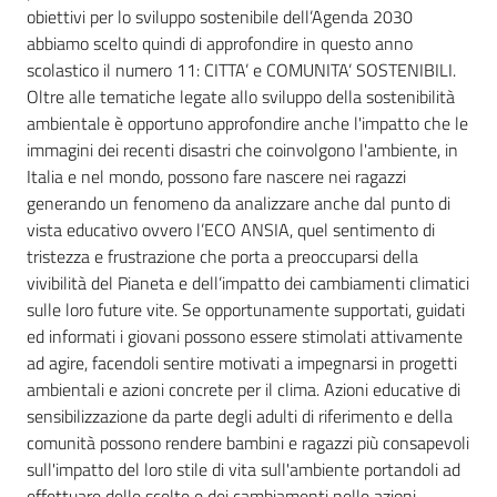
obiettivi per lo sviluppo sostenibile dell’Agenda 2030
abbiamo scelto quindi di approfondire in questo anno
Assemblea
scolastico il numero 11: CITTA’ e COMUNITA’ SOSTENIBILI.
Oltre alle tematiche legate allo sviluppo della sostenibilità
Attività
ambientale è opportuno approfondire anche l'impatto che le
immagini dei recenti disastri che coinvolgono l'ambiente, in
Argomenti
Italia e nel mondo, possono fare nascere nei ragazzi
generando un fenomeno da analizzare anche dal punto di
Per i media
vista educativo ovvero l’ECO ANSIA, quel sentimento di
tristezza e frustrazione che porta a preoccuparsi della
vivibilità del Pianeta e dell’impatto dei cambiamenti climatici
Per i cittadini
sulle loro future vite. Se opportunamente supportati, guidati
ed informati i giovani possono essere stimolati attivamente
ad agire, facendoli sentire motivati a impegnarsi in progetti
ambientali e azioni concrete per il clima. Azioni educative di
sensibilizzazione da parte degli adulti di riferimento e della
comunità possono rendere bambini e ragazzi più consapevoli
sull'impatto del loro stile di vita sull'ambiente portandoli ad
effettuare delle scelte e dei cambiamenti nelle azioni