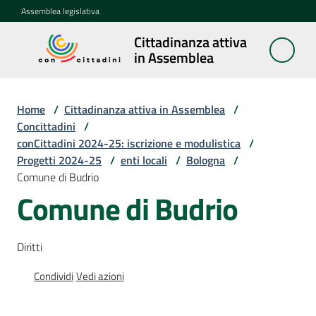
Vai al contenuto
Vai alla navigazione
Vai al footer
Assemblea legislativa
Cittadinanza attiva
Cittadinanza
in Assemblea
attiva in
Assemblea
Home
/
Cittadinanza attiva in Assemblea
/
Concittadini
/
conCittadini 2024-25: iscrizione e modulistica
/
Concittadini
Progetti 2024-25
Menu selezionato
/
enti locali
/
Bologna
/
Comune di Budrio
Porte
Comune di Budrio
aperte
in
Assemblea
Diritti
Mostre
Condividi
Vedi azioni
itineranti