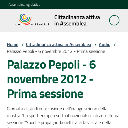
Vai al contenuto
Vai alla navigazione
Vai al footer
Assemblea legislativa
Cittadinanza attiva
Cittadinanza
in Assemblea
attiva in
Assemblea
Home
/
Cittadinanza attiva in Assemblea
/
Audio
/
Palazzo Pepoli - 6 novembre 2012 - Prima sessione
Concittadini
Palazzo Pepoli - 6
novembre 2012 -
Porte
aperte
in
Prima sessione
Assemblea
Giornata di studi in occasione dell’inaugurazione della
Mostre
mostra “Lo sport europeo sotto il nazionalsocialismo”. Prima
itineranti
sessione “Sport e propaganda nell'Italia fascista e nella