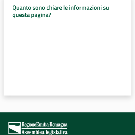
Quanto sono chiare le informazioni su
Assemblea
questa pagina?
Valuta da 1 a 5 stelle
Attività
Argomenti
Per i media
Per i cittadini