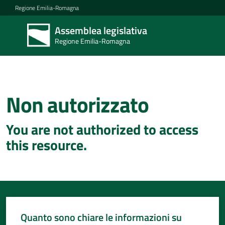
Vai al contenuto
Vai alla navigazione
Vai al footer
Regione Emilia-Romagna
Assemblea legislativa
Assemblea
Regione Emilia-Romagna
legislativa
Regione Emilia-
Romagna
Non autorizzato
Concittadini
You are not authorized to access
Porte
this resource.
aperte
in
Assemblea
Mostre
itineranti
Quanto sono chiare le informazioni su