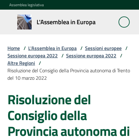
Vai al contenuto
Vai alla navigazione
Vai al footer
Assemblea legislativa
L'Assemblea
L'Assemblea in Europa
in Europa
Home
/
L'Assemblea in Europa
/
Sessioni europee
/
Cos'è
Sessione europea 2022
/
Sessione europea 2022
/
la
Altre Regioni
/
Sessione
Risoluzione del Consiglio della Provincia autonoma di Trento
europea
del 10 marzo 2022
Risoluzione del
La
Rete
europea
Consiglio della
regionale
Provincia autonoma di
Le