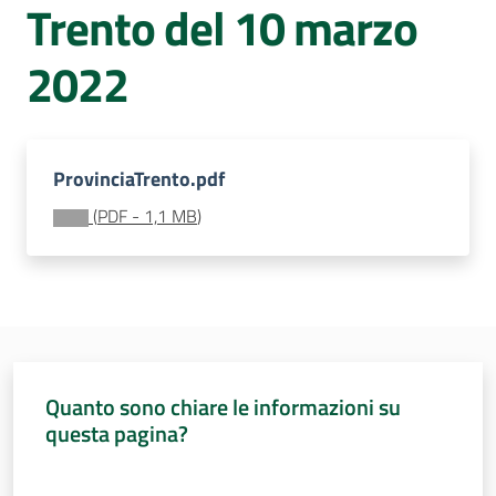
Trento del 10 marzo
Sessioni
europee
Menu selezionato
2022
Notizie
ProvinciaTrento.pdf
(
PDF
-
1,1 MB
)
Assemblea
legislativa
Assemblea
Attività
Quanto sono chiare le informazioni su
questa pagina?
Argomenti
Valuta da 1 a 5 stelle
Per i media