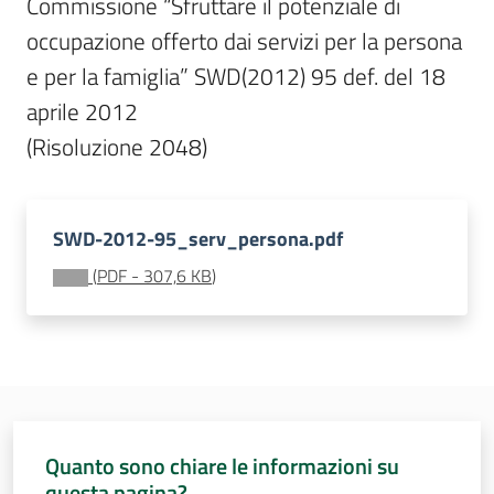
Commissione “Sfruttare il potenziale di 
Sessioni
europee
occupazione offerto dai servizi per la persona 
Menu selezionato
e per la famiglia” SWD(2012) 95 def. del 18 
Notizie
aprile 2012

SWD-2012-95_serv_persona.pdf
Assemblea
legislativa
(
PDF
-
307,6 KB
)
Assemblea
Attività
Argomenti
Quanto sono chiare le informazioni su
questa pagina?
Per i media