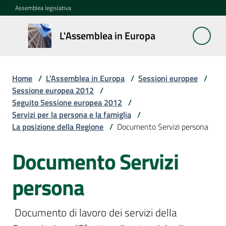
Vai al contenuto
Vai alla navigazione
Vai al footer
Assemblea legislativa
L'Assemblea
L'Assemblea in Europa
in Europa
Home
/
L'Assemblea in Europa
/
Sessioni europee
/
Cos'è
Sessione europea 2012
/
la
Seguito Sessione europea 2012
/
Sessione
Servizi per la persona e la famiglia
/
europea
La posizione della Regione
/
Documento Servizi persona
Documento Servizi
La
Rete
europea
persona
regionale
 Documento di lavoro dei servizi della 
Le