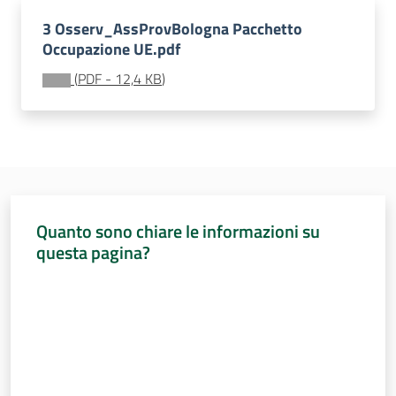
Sessioni
europee
3 Osserv_AssProvBologna Pacchetto
Menu selezionato
Occupazione UE.pdf
Notizie
(
PDF
-
12,4 KB
)
Assemblea
legislativa
Quanto sono chiare le informazioni su
questa pagina?
Assemblea
Valuta da 1 a 5 stelle
Attività
Argomenti
Per i media