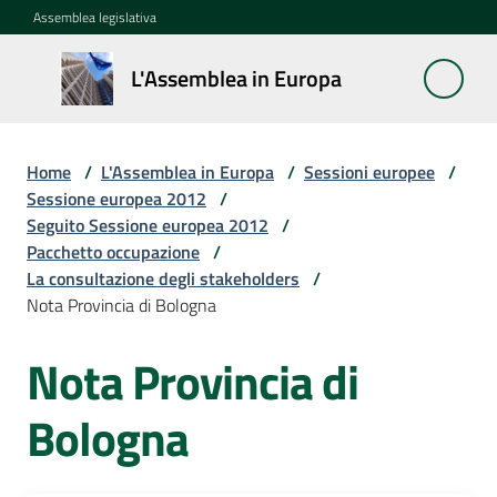
Vai al contenuto
Vai alla navigazione
Vai al footer
Assemblea legislativa
L'Assemblea
L'Assemblea in Europa
in Europa
Home
/
L'Assemblea in Europa
/
Sessioni europee
/
Cos'è
Sessione europea 2012
/
la
Seguito Sessione europea 2012
/
Sessione
Pacchetto occupazione
/
europea
La consultazione degli stakeholders
/
Nota Provincia di Bologna
La
Nota Provincia di
Rete
europea
regionale
Bologna
Le