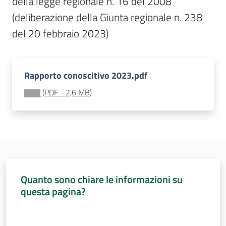
della legge regionale n. 16 del 2008 
Sessioni
europee
(deliberazione della Giunta regionale n. 238 
Menu selezionato
del 20 febbraio 2023)
Notizie
Rapporto conoscitivo 2023.pdf
(
PDF
-
2,6 MB
)
Assemblea
legislativa
Assemblea
Attività
Quanto sono chiare le informazioni su
questa pagina?
Argomenti
Valuta da 1 a 5 stelle
Per i media