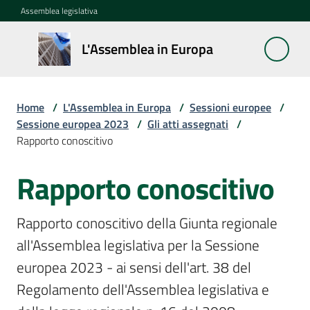
Vai al contenuto
Vai alla navigazione
Vai al footer
Assemblea legislativa
L'Assemblea
L'Assemblea in Europa
in Europa
Home
/
L'Assemblea in Europa
/
Sessioni europee
/
Cos'è
Sessione europea 2023
/
Gli atti assegnati
/
la
Rapporto conoscitivo
Sessione
europea
Rapporto conoscitivo
La
Rapporto conoscitivo della Giunta regionale 
Rete
all'Assemblea legislativa per la Sessione 
europea
regionale
europea 2023 - ai sensi dell'art. 38 del 
Regolamento dell'Assemblea legislativa e 
Le