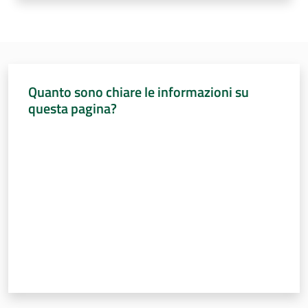
e
delle
ragazze
Quanto sono chiare le informazioni su
questa pagina?
Valuta da 1 a 5 stelle
Assemblea
legislativa
Assemblea
Attività
Argomenti
Per i media