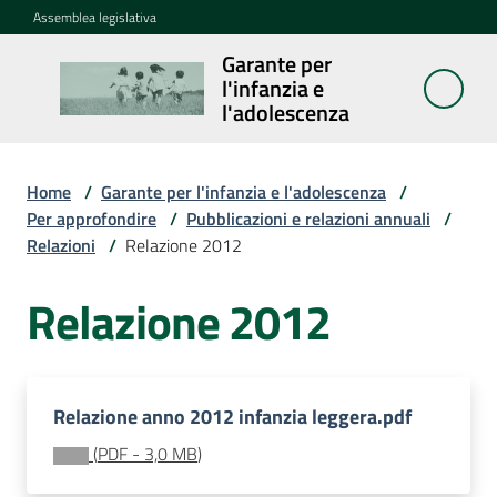
Vai al contenuto
Vai alla navigazione
Vai al footer
Assemblea legislativa
Garante per
Garante per
l'infanzia e
l'infanzia e
l'adolescenza
l'adolescenza
Home
/
Garante per l'infanzia e l'adolescenza
/
Per approfondire
/
Pubblicazioni e relazioni annuali
/
Cosa
Relazioni
/
Relazione 2012
fa
Relazione 2012
Notizie
Agenda
Relazione anno 2012 infanzia leggera.pdf
Assemblea
(
PDF
-
3,0 MB
)
dei
ragazzi