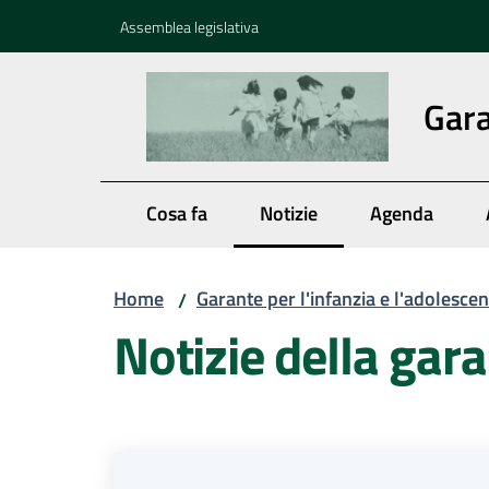
Vai al contenuto
Vai alla navigazione
Vai al footer
Assemblea legislativa
Gara
Cosa fa
Notizie
Agenda
Menu selezionato
Home
Garante per l'infanzia e l'adolesce
/
Notizie della gar