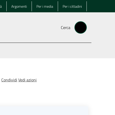
tà
Argomenti
Per i media
Per i cittadini
Cerca
Condividi
Vedi azioni