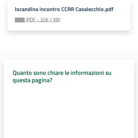
e
locandina incontro CCRR Casalecchio.pdf
delle
ragazze
(
PDF
-
326,1 KB
)
Assemblea
legislativa
Quanto sono chiare le informazioni su
questa pagina?
Assemblea
Valuta da 1 a 5 stelle
Attività
Argomenti
Per i media