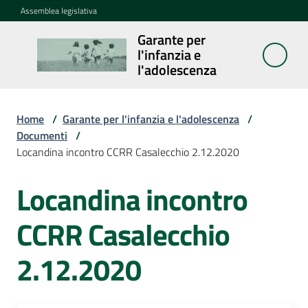
Vai al contenuto
Vai alla navigazione
Vai al footer
Assemblea legislativa
Garante per
Garante per
l'infanzia e
l'infanzia e
l'adolescenza
l'adolescenza
Home
/
Garante per l'infanzia e l'adolescenza
/
Documenti
/
Cosa
Locandina incontro CCRR Casalecchio 2.12.2020
fa
Locandina incontro
Notizie
CCRR Casalecchio
Agenda
2.12.2020
Assemblea
dei
ragazzi