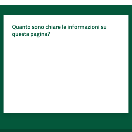
Per
i
media
Quanto sono chiare le informazioni su
Per
questa pagina?
i
Valuta da 1 a 5 stelle
cittadini