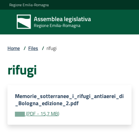
Vai al contenuto
Vai alla navigazione
Vai al footer
Regione Emilia-Romagna
Assemblea legislativa
Assemblea
Regione Emilia-Romagna
legislativa
Regione Emilia-
Romagna
Home
/
Files
/
rifugi
rifugi
Assemblea
Attività
Memorie_sotterranee_i_rifugi_antiaerei_di
_Bologna_edizione_2.pdf
(
PDF
-
15,7 MB
)
Argomenti