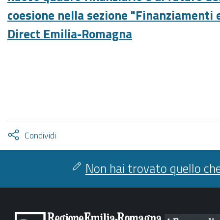
coesione nella sezione "Finanziamenti 
Direct Emilia-Romagna
Attiva
Condividi
condividi
facebook
twitter
Non hai trovato quello che