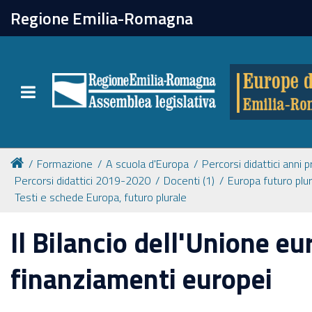
chiudi
Regione Emilia-Romagna
Europe direct
Toggle navigation
Attività
Formazione
Formazione
A scuola d'Europa
Percorsi didattici anni 
Percorsi didattici 2019-2020
Docenti (1)
Europa futuro plu
Eventi
Testi e schede Europa, futuro plurale
Il Bilancio dell'Unione eu
Tutte le notizie
finanziamenti europei
Newsletter