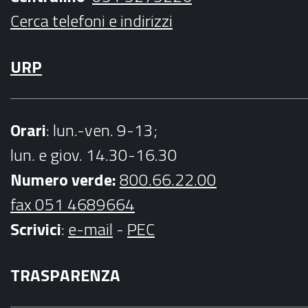
m
Cerca telefoni e indirizzi
URP
Orari
: lun.-ven. 9-13;
lun. e giov. 14.30-16.30
Numero verde:
800.66.22.00
fax 051 4689664
Scrivici
:
e-mail
-
PEC
TRASPARENZA