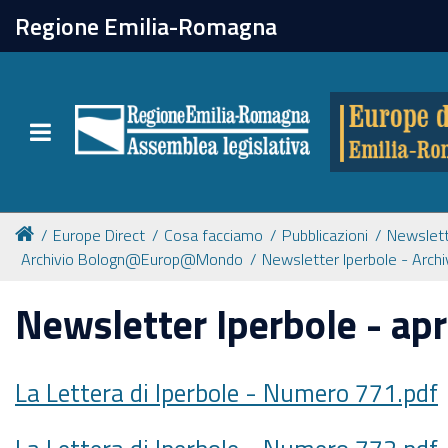
chiudi
Regione Emilia-Romagna
Europe direct
Toggle navigation
Attività
Formazione
Europe Direct
Cosa facciamo
Pubblicazioni
Newslet
Archivio Bologn@Europ@Mondo
Newsletter Iperbole - Arch
Eventi
Newsletter Iperbole - apr
Tutte le notizie
La Lettera di Iperbole - Numero 771.pdf
Newsletter