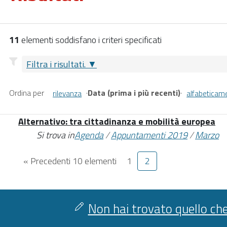
11
elementi soddisfano i criteri specificati
Filtra i risultati.
Ordina per
·
Data (prima i più recenti)
·
rilevanza
alfabeticam
Alternativo: tra cittadinanza e mobilità europea
Si trova in
Agenda
/
Appuntamenti 2019
/
Marzo
« Precedenti 10 elementi
1
2
Non hai trovato quello che