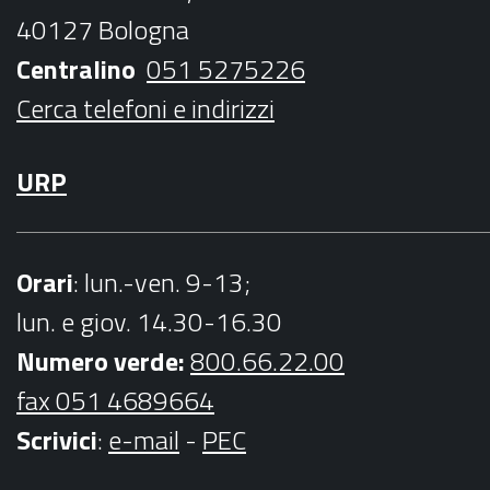
o
r
r
e
40127 Bologna
k
a
Centralino
051 5275226
m
Cerca telefoni e indirizzi
URP
Orari
: lun.-ven. 9-13;
lun. e giov. 14.30-16.30
Numero verde:
800.66.22.00
fax 051 4689664
Scrivici
:
e-mail
-
PEC