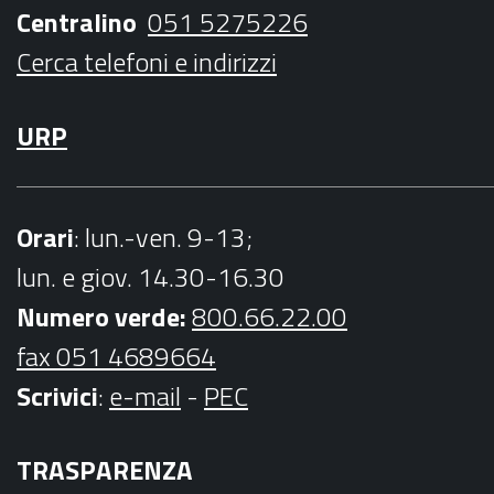
k
a
Centralino
051 5275226
m
Cerca telefoni e indirizzi
URP
Orari
: lun.-ven. 9-13;
lun. e giov. 14.30-16.30
Numero verde:
800.66.22.00
fax 051 4689664
Scrivici
:
e-mail
-
PEC
TRASPARENZA