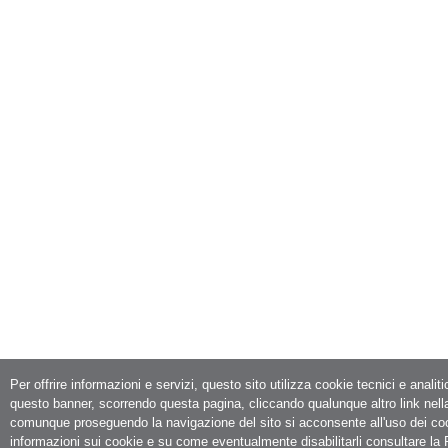
Per offrire informazioni e servizi, questo sito utilizza cookie tecnici e analit
questo banner, scorrendo questa pagina, cliccando qualunque altro link nell
comunque proseguendo la navigazione del sito si acconsente all'uso dei co
informazioni sui cookie e su come eventualmente disabilitarli consultare la