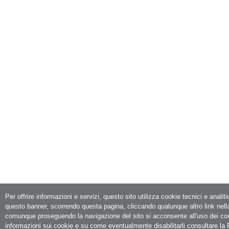
Per offrire informazioni e servizi, questo sito utilizza cookie tecnici e analit
questo banner, scorrendo questa pagina, cliccando qualunque altro link nell
comunque proseguendo la navigazione del sito si acconsente all'uso dei co
informazioni sui cookie e su come eventualmente disabilitarli consultare la