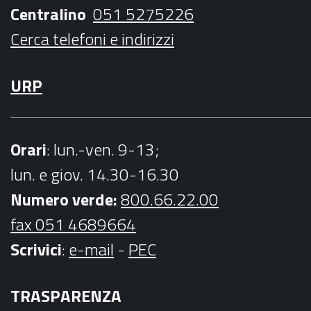
k
a
Centralino
051 5275226
m
Cerca telefoni e indirizzi
URP
Orari
: lun.-ven. 9-13;
lun. e giov. 14.30-16.30
Numero verde:
800.66.22.00
fax 051 4689664
Scrivici
:
e-mail
-
PEC
TRASPARENZA