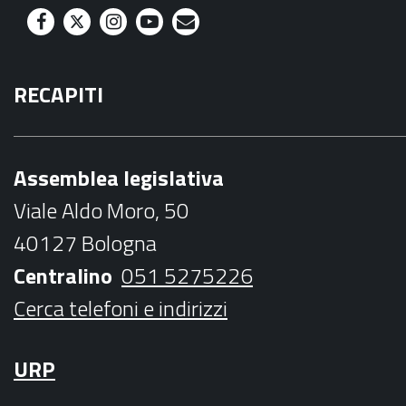
F
T
I
Y
M
a
w
n
o
a
RECAPITI
c
i
s
u
i
e
t
t
t
l
b
t
a
u
Assemblea legislativa
o
e
g
b
Viale Aldo Moro, 50
o
r
r
e
40127 Bologna
k
a
Centralino
051 5275226
m
Cerca telefoni e indirizzi
URP