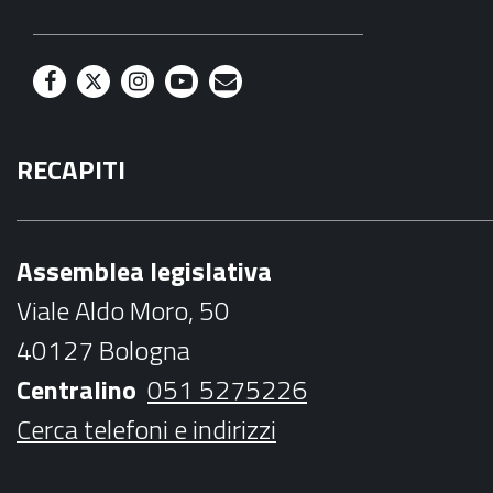
F
T
I
Y
M
a
w
n
o
a
RECAPITI
c
i
s
u
i
e
t
t
t
l
b
t
a
u
Assemblea legislativa
o
e
g
b
Viale Aldo Moro, 50
o
r
r
e
40127 Bologna
k
a
Centralino
051 5275226
m
Cerca telefoni e indirizzi