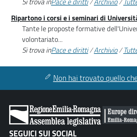
Si trova in
Pace e diritti
/
Archivio
/
Tutte
Ripartono i corsi e i seminari di Universi
Tante le proposte formative dell'Univer
volontariato...
Si trova in
Pace e diritti
/
Archivio
/
Tutte
Non hai trovato quello che
SEGUICI SUI SOCIAL