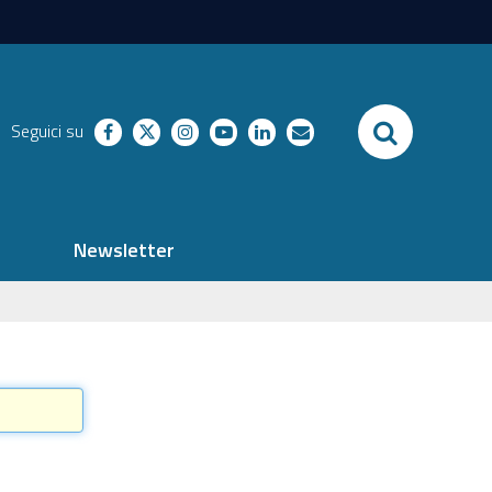
SEARCH
Seguici su
facebook
twitter
instagram
youtube
linkedin
richieste
Newsletter