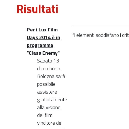
Risultati
Per i Lux Film
1
elementi soddisfano i crite
Days 2014 è in
programma
"Class Enemy"
Sabato 13
dicembre a
Bologna sarà
possibile
assistere
gratuitamente
alla visione
del film
vincitore del