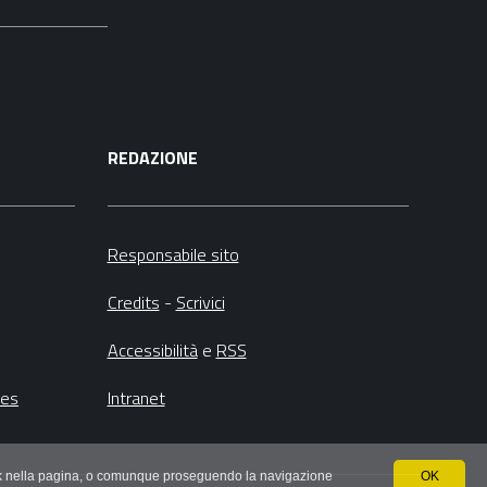
REDAZIONE
Responsabile sito
Credits
-
Scrivici
Accessibilità
e
RSS
ies
Intranet
 link nella pagina, o comunque proseguendo la navigazione
OK