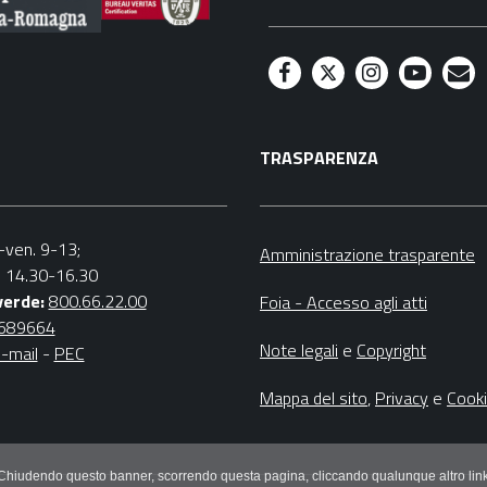
F
T
I
Y
M
a
w
n
o
a
TRASPARENZA
c
i
s
u
i
e
t
t
t
l
b
t
a
u
n.-ven. 9-13;
Amministrazione trasparente
v. 14.30-16.30
o
e
g
b
verde:
800.66.22.00
Foia - Accesso agli atti
o
r
r
e
4689664
Note legali
e
Copyright
-mail
-
PEC
k
a
m
Mappa del sito
,
Privacy
e
Cook
litici. Chiudendo questo banner, scorrendo questa pagina, cliccando qualunque altro