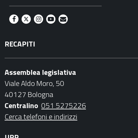
F
T
I
Y
M
a
w
n
o
a
RECAPITI
c
i
s
u
i
e
t
t
t
l
b
t
a
u
Assemblea legislativa
o
e
g
b
Viale Aldo Moro, 50
o
r
r
e
40127 Bologna
k
a
Centralino
051 5275226
m
Cerca telefoni e indirizzi
URP