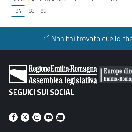
84
85
86
Non hai trovato quello che
SEGUICI SUI SOCIAL
F
T
I
Y
M