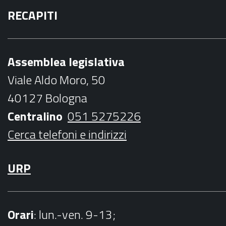
a
w
n
o
a
RECAPITI
c
i
s
u
i
e
t
t
t
l
b
t
a
u
Assemblea legislativa
o
e
g
b
Viale Aldo Moro, 50
o
r
r
e
40127 Bologna
k
a
Centralino
051 5275226
m
Cerca telefoni e indirizzi
URP
Orari
: lun.-ven. 9-13;