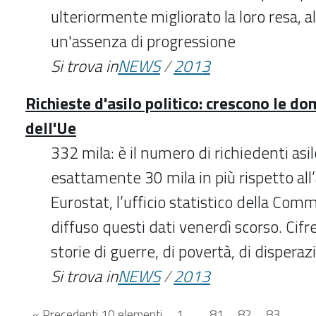
ulteriormente migliorato la loro resa, al
un'assenza di progressione
Si trova in
NEWS
/
2013
Richieste d'asilo politico: crescono le d
dell'Ue
332 mila: è il numero di richiedenti asi
esattamente 30 mila in più rispetto al
Eurostat, l’ufficio statistico della Com
diffuso questi dati venerdì scorso. Ci
storie di guerre, di povertà, di disperaz
Si trova in
NEWS
/
2013
« Precedenti 10 elementi
1
...
81
82
83