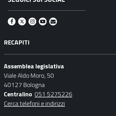
F
T
I
Y
M
a
w
n
o
a
RECAPITI
c
i
s
u
i
e
t
t
t
l
b
t
a
u
Assemblea legislativa
o
e
g
b
Viale Aldo Moro, 50
o
r
r
e
40127 Bologna
k
a
Centralino
051 5275226
m
Cerca telefoni e indirizzi