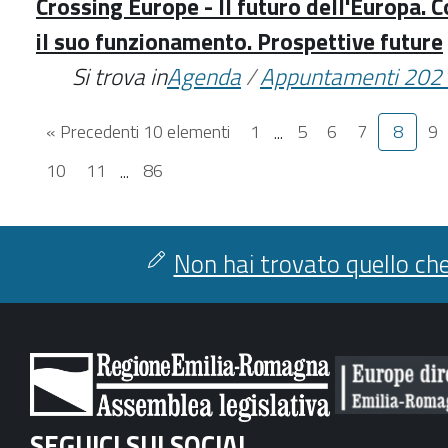
Crossing Europe - Il futuro dell'Europa. 
il suo funzionamento. Prospettive future
Si trova in
Agenda
/
Appuntamenti 202
« Precedenti 10 elementi
1
...
5
6
7
8
9
10
11
...
86
Non hai trovato quello che
SEGUICI SUI SOCIAL