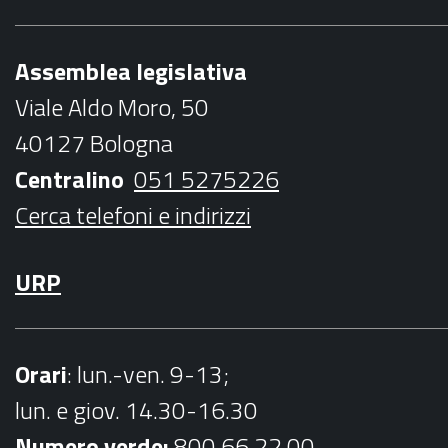
e
t
t
t
l
b
t
a
u
Assemblea legislativa
o
e
g
b
Viale Aldo Moro, 50
o
r
r
e
40127 Bologna
k
a
Centralino
051 5275226
m
Cerca telefoni e indirizzi
URP
Orari
: lun.-ven. 9-13;
lun. e giov. 14.30-16.30
Numero verde:
800.66.22.00