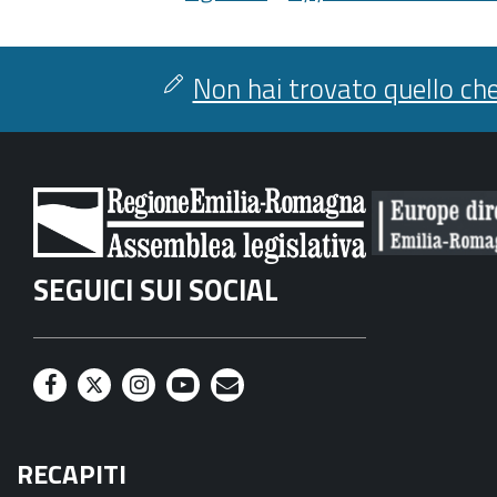
Non hai trovato quello che
SEGUICI SUI SOCIAL
F
T
I
Y
M
a
w
n
o
a
RECAPITI
c
i
s
u
i