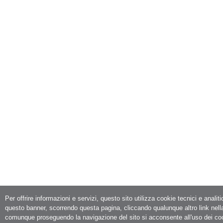
Per offrire informazioni e servizi, questo sito utilizza cookie tecnici e analit
questo banner, scorrendo questa pagina, cliccando qualunque altro link nell
comunque proseguendo la navigazione del sito si acconsente all'uso dei co