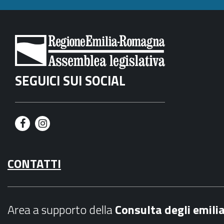
SEGUICI SUI SOCIAL
F
I
a
n
CONTATTI
c
s
e
t
b
a
Area a supporto della
C
onsulta degli emili
o
g