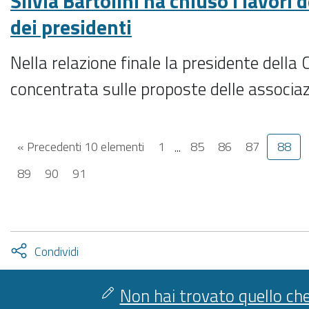
Silvia Bartolini ha chiuso i lavori
dei presidenti
Nella relazione finale la presidente della 
concentrata sulle proposte delle associa
« Precedenti 10 elementi
1
...
85
86
87
88
89
90
91
Attiva
Condividi
condividi
facebook
twitter
Non hai trovato quello che