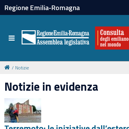
chiudi
Regione Emilia-Romagna
La Consulta
Toggle navigation
Attività
Per chi vive all'estero
Notizie
Newsletter
Notizie in evidenza
Terremoto: le iniziative dall’estero