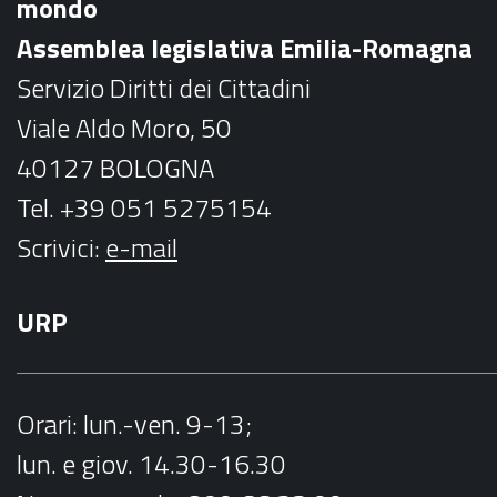
mondo
o
r
Assemblea legislativa Emilia-Romagna
k
a
Servizio Diritti dei Cittadini
m
Viale Aldo Moro, 50
40127 BOLOGNA
Tel. +39 051 5275154
Scrivici:
e-mail
URP
Orari
: lun.-ven. 9-13;
lun. e giov. 14.30-16.30