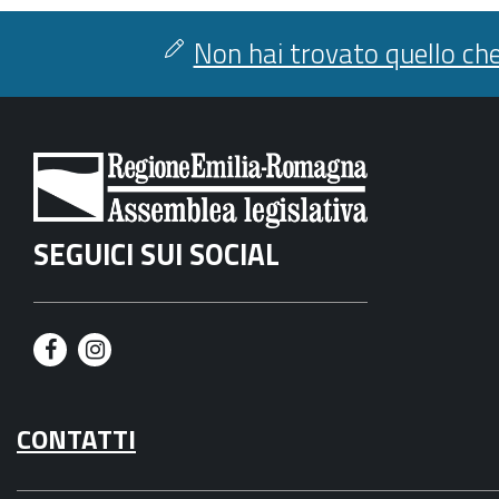
condividi
facebook
twitter
Non hai trovato quello che
SEGUICI SUI SOCIAL
F
I
a
n
CONTATTI
c
s
e
t