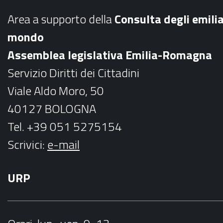
b
a
Area a supporto della
C
onsulta degli emili
o
g
mondo
o
r
Assemblea legislativa Emilia-Romagna
k
a
Servizio Diritti dei Cittadini
m
Viale Aldo Moro, 50
40127 BOLOGNA
Tel. +39 051 5275154
Scrivici:
e-mail
URP