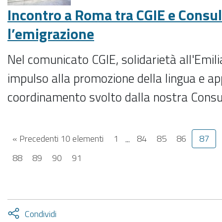
Incontro a Roma tra CGIE e Consul
l’emigrazione
Nel comunicato CGIE, solidarietà all'Emili
impulso alla promozione della lingua e a
coordinamento svolto dalla nostra Consu
« Precedenti 10 elementi
1
...
84
85
86
87
88
89
90
91
Attiva
Condividi