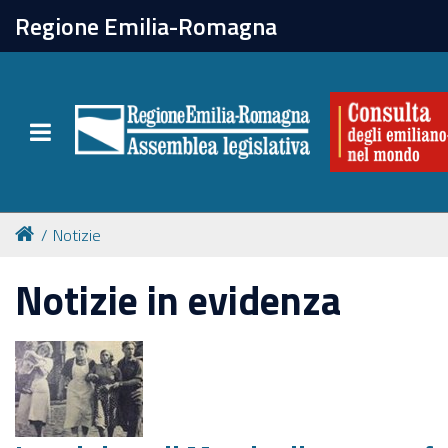
chiudi
Regione Emilia-Romagna
La Consulta
Toggle navigation
Attività
Per chi vive all'estero
Notizie
Newsletter
Notizie in evidenza