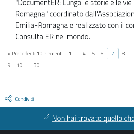
"DocumentER: Lungo le storie e le vie 
Romagna" coordinato dall'Associazio
Emilia-Romagna e realizzato con il co
Consulta ER nel mondo.
« Precedenti 10 elementi
1
...
4
5
6
7
8
9
10
...
30
Attiva
Condividi
condividi
facebook
twitter
Non hai trovato quello che