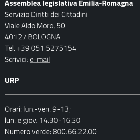
Assemblea legislativa Emilia-Romagna
k
a
Servizio Diritti dei Cittadini
m
Viale Aldo Moro, 50
40127 BOLOGNA
Tel. +39 051 5275154
Scrivici:
e-mail
URP
Orari
: lun.-ven. 9-13;
lun. e giov. 14.30-16.30
Numero verde:
800.66.22.00