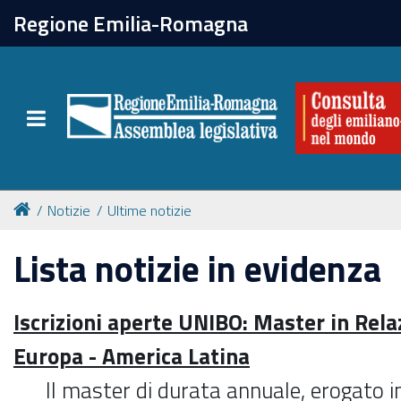
chiudi
Regione Emilia-Romagna
La Consulta
Toggle navigation
Attività
Per chi vive all'estero
Notizie
Ultime notizie
Newsletter
Lista notizie in evidenza
Iscrizioni aperte UNIBO: Master in Rela
Europa - America Latina
Il master di durata annuale, erogato in