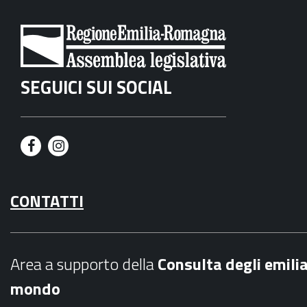
SEGUICI SUI SOCIAL
F
I
a
n
CONTATTI
c
s
e
t
b
a
Area a supporto della
C
onsulta degli emili
o
g
mondo
o
r