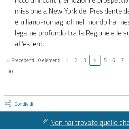
missione a New York del Presidente de
emiliano-romagnoli nel mondo ha mess
legame profondo tra la Regione e le 
all’estero.
« Precedenti 10 elementi
1
2
3
4
5
6
7
.
30
Attiva
Condividi
condividi
facebook
twitter
Non hai trovato quello che