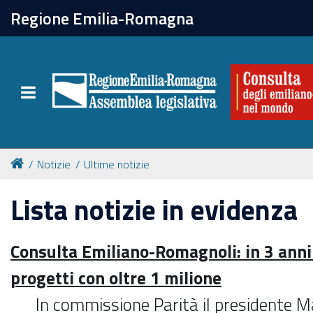
chiudi
Regione Emilia-Romagna
La Consulta
Toggle navigation
Attività
Per chi vive all'estero
Notizie
Ultime notizie
Newsletter
Lista notizie in evidenza
Consulta Emiliano-Romagnoli: in 3 anni
progetti con oltre 1 milione
In commissione Parità il presidente 