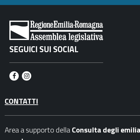
SEGUICI SUI SOCIAL
F
I
a
n
CONTATTI
c
s
e
t
b
a
Area a supporto della
C
onsulta degli emili
o
g