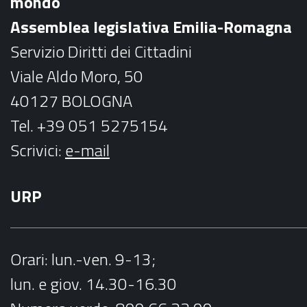
mondo
o
r
Assemblea legislativa Emilia-Romagna
k
a
Servizio Diritti dei Cittadini
m
Viale Aldo Moro, 50
40127 BOLOGNA
Tel. +39 051 5275154
Scrivici:
e-mail
URP
Orari
: lun.-ven. 9-13;
lun. e giov. 14.30-16.30